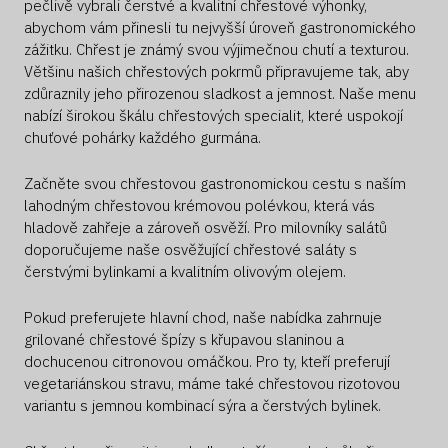
pečlivě vybrali čerstvé a kvalitní chřestové výhonky,
abychom vám přinesli tu nejvyšší úroveň gastronomického
zážitku. Chřest je známý svou výjimečnou chutí a texturou.
Většinu našich chřestových pokrmů připravujeme tak, aby
zdůraznily jeho přirozenou sladkost a jemnost. Naše menu
nabízí širokou škálu chřestových specialit, které uspokojí
chuťové pohárky každého gurmána.
Začněte svou chřestovou gastronomickou cestu s naším
lahodným chřestovou krémovou polévkou, která vás
hladově zahřeje a zároveň osvěží. Pro milovníky salátů
doporučujeme naše osvěžující chřestové saláty s
čerstvými bylinkami a kvalitním olivovým olejem.
Pokud preferujete hlavní chod, naše nabídka zahrnuje
grilované chřestové špízy s křupavou slaninou a
dochucenou citronovou omáčkou. Pro ty, kteří preferují
vegetariánskou stravu, máme také chřestovou rizotovou
variantu s jemnou kombinací sýra a čerstvých bylinek.