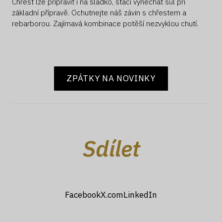
Chřest lze připravit i na sladko, stačí vynechat sůl při
základní přípravě. Ochutnejte náš závin s chřestem a
rebarborou. Zajímavá kombinace potěší nezvyklou chutí.
ZPÁTKY NA NOVINKY
Sdílet
Facebook
X.com
LinkedIn