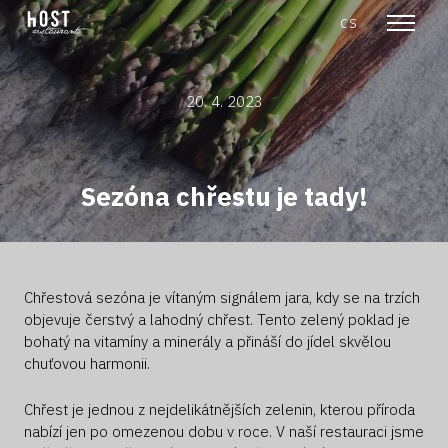
en
cs
Menu
20. 4. 2023
Sezóna chřestu je tady!
Chřestová sezóna je vítaným signálem jara, kdy se na trzích
objevuje čerstvý a lahodný chřest. Tento zelený poklad je
bohatý na vitamíny a minerály a přináší do jídel skvělou
chuťovou harmonii.
Chřest je jednou z nejdelikátnějších zelenin, kterou příroda
nabízí jen po omezenou dobu v roce. V naší restauraci jsme