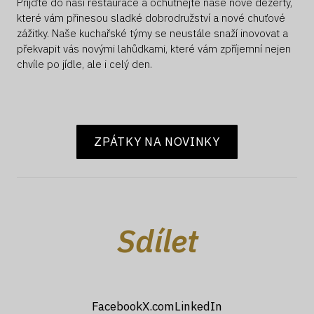
Přijďte do naší restaurace a ochutnejte naše nové dezerty,
které vám přinesou sladké dobrodružství a nové chuťové
zážitky. Naše kuchařské týmy se neustále snaží inovovat a
překvapit vás novými lahůdkami, které vám zpříjemní nejen
chvíle po jídle, ale i celý den.
ZPÁTKY NA NOVINKY
Sdílet
Facebook
X.com
LinkedIn