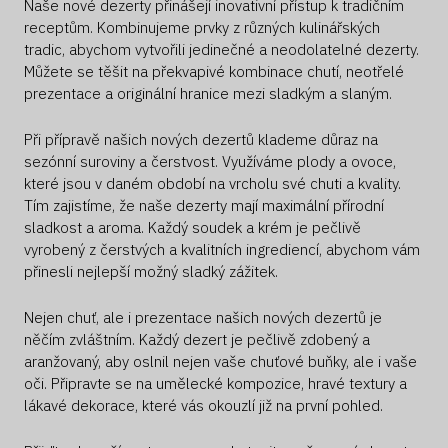
Naše nové dezerty přinášejí inovativní přístup k tradičním
receptům. Kombinujeme prvky z různých kulinářských
tradic, abychom vytvořili jedinečné a neodolatelné dezerty.
Můžete se těšit na překvapivé kombinace chutí, neotřelé
prezentace a originální hranice mezi sladkým a slaným.
Při přípravě našich nových dezertů klademe důraz na
sezónní suroviny a čerstvost. Využíváme plody a ovoce,
které jsou v daném období na vrcholu své chuti a kvality.
Tím zajistíme, že naše dezerty mají maximální přírodní
sladkost a aroma. Každý soudek a krém je pečlivě
vyrobený z čerstvých a kvalitních ingrediencí, abychom vám
přinesli nejlepší možný sladký zážitek.
Nejen chuť, ale i prezentace našich nových dezertů je
něčím zvláštním. Každý dezert je pečlivě zdobený a
aranžovaný, aby oslnil nejen vaše chuťové buňky, ale i vaše
oči. Připravte se na umělecké kompozice, hravé textury a
lákavé dekorace, které vás okouzlí již na první pohled.