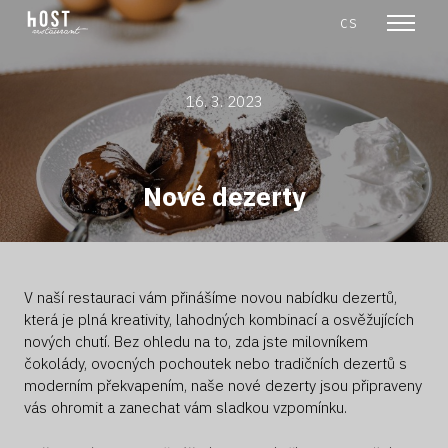
en
cs
Menu
16. 3. 2023
Nové dezerty
V naší restauraci vám přinášíme novou nabídku dezertů,
která je plná kreativity, lahodných kombinací a osvěžujících
nových chutí. Bez ohledu na to, zda jste milovníkem
čokolády, ovocných pochoutek nebo tradičních dezertů s
moderním překvapením, naše nové dezerty jsou připraveny
vás ohromit a zanechat vám sladkou vzpomínku.